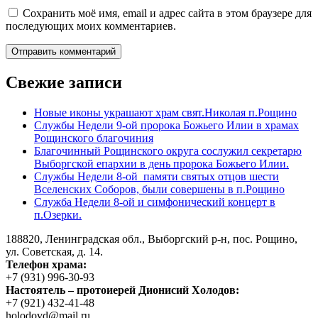
Сохранить моё имя, email и адрес сайта в этом браузере для
последующих моих комментариев.
Свежие записи
Новые иконы украшают храм свят.Николая п.Рощино
Службы Недели 9-ой пророка Божьего Илии в храмах
Рощинского благочиния
Благочинный Рощинского округа сослужил секретарю
Выборгской епархии в день пророка Божьего Илии.
Службы Недели 8-ой памяти святых отцов шести
Вселенских Соборов, были совершены в п.Рощино
Служба Недели 8-ой и симфонический концерт в
п.Озерки.
188820, Ленинградская обл., Выборгский
р-н,
пос. Рощино,
ул. Советская, д. 14.
Телефон храма:
+7 (931) 996-30-93
Настоятель – протоиерей Дионисий Холодов:
+7 (921) 432-41-48
holodovd@mail.ru