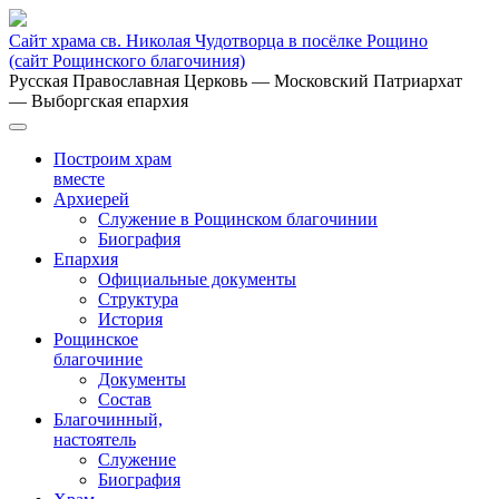
Сайт храма св. Николая Чудотворца в посёлке Рощино
(сайт Рощинского благочиния)
Русская Православная Церковь
— Московский Патриархат
— Выборгская епархия
Построим храм
вместе
Архиерей
Служение в Рощинском благочинии
Биография
Епархия
Официальные документы
Структура
История
Рощинское
благочиние
Документы
Состав
Благочинный,
настоятель
Служение
Биография