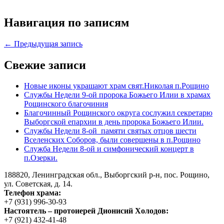
Навигация по записям
← Предыдущая запись
Свежие записи
Новые иконы украшают храм свят.Николая п.Рощино
Службы Недели 9-ой пророка Божьего Илии в храмах
Рощинского благочиния
Благочинный Рощинского округа сослужил секретарю
Выборгской епархии в день пророка Божьего Илии.
Службы Недели 8-ой памяти святых отцов шести
Вселенских Соборов, были совершены в п.Рощино
Служба Недели 8-ой и симфонический концерт в
п.Озерки.
188820, Ленинградская обл., Выборгский
р-н,
пос. Рощино,
ул. Советская, д. 14.
Телефон храма:
+7 (931) 996-30-93
Настоятель – протоиерей Дионисий Холодов:
+7 (921) 432-41-48