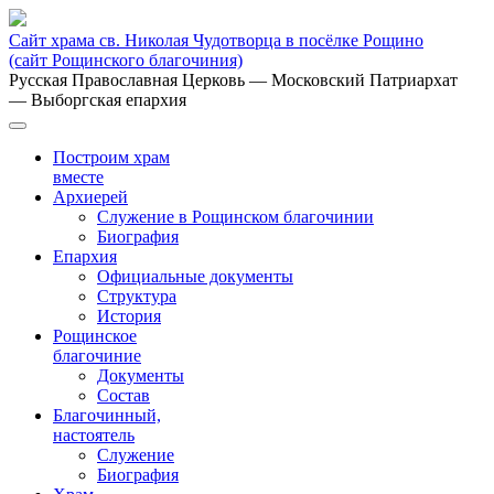
Сайт храма св. Николая Чудотворца в посёлке Рощино
(сайт Рощинского благочиния)
Русская Православная Церковь
— Московский Патриархат
— Выборгская епархия
Построим храм
вместе
Архиерей
Служение в Рощинском благочинии
Биография
Епархия
Официальные документы
Структура
История
Рощинское
благочиние
Документы
Состав
Благочинный,
настоятель
Служение
Биография