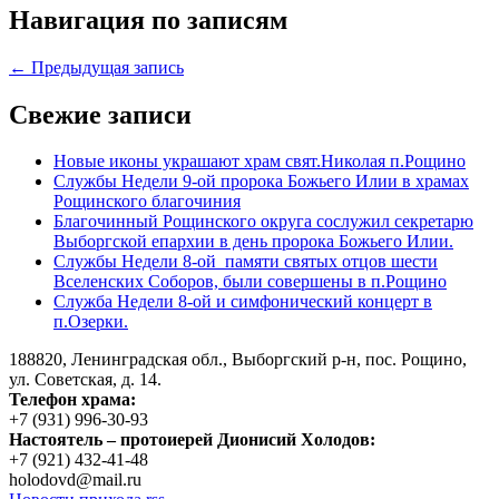
Навигация по записям
← Предыдущая запись
Свежие записи
Новые иконы украшают храм свят.Николая п.Рощино
Службы Недели 9-ой пророка Божьего Илии в храмах
Рощинского благочиния
Благочинный Рощинского округа сослужил секретарю
Выборгской епархии в день пророка Божьего Илии.
Службы Недели 8-ой памяти святых отцов шести
Вселенских Соборов, были совершены в п.Рощино
Служба Недели 8-ой и симфонический концерт в
п.Озерки.
188820, Ленинградская обл., Выборгский
р-н,
пос. Рощино,
ул. Советская, д. 14.
Телефон храма:
+7 (931) 996-30-93
Настоятель – протоиерей Дионисий Холодов:
+7 (921) 432-41-48
holodovd@mail.ru