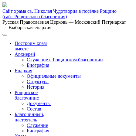
Сайт храма св. Николая Чудотворца в посёлке Рощино
(сайт Рощинского благочиния)
Русская Православная Церковь
— Московский Патриархат
— Выборгская епархия
Построим храм
вместе
Архиерей
Служение в Рощинском благочинии
Биография
Епархия
Официальные документы
Структура
История
Рощинское
благочиние
Документы
Состав
Благочинный,
настоятель
Служение
Биография