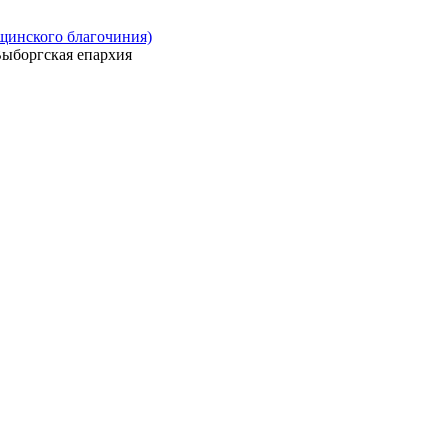
ощинского благочиния)
ыборгская епархия