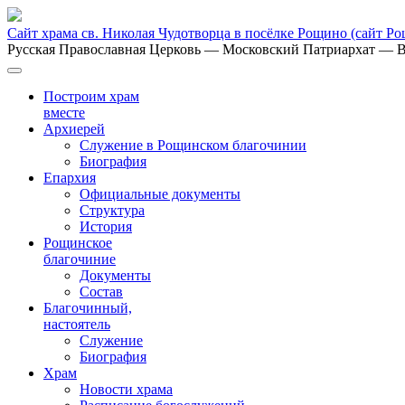
Сайт храма св. Николая Чудотворца в посёлке Рощино
(сайт Р
Русская Православная Церковь
— Московский Патриархат
— В
Построим храм
вместе
Архиерей
Служение в Рощинском благочинии
Биография
Епархия
Официальные документы
Структура
История
Рощинское
благочиние
Документы
Состав
Благочинный,
настоятель
Служение
Биография
Храм
Новости храма