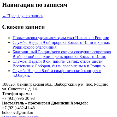
Навигация по записям
← Предыдущая запись
Свежие записи
Новые иконы украшают храм свят.Николая п.Рощино
Службы Недели 9-ой пророка Божьего Илии в храмах
Рощинского благочиния
Благочинный Рощинского округа сослужил секретарю
Выборгской епархии в день пророка Божьего Илии.
Службы Недели 8-ой памяти святых отцов шести
Вселенских Соборов, были совершены в п.Рощино
Служба Недели 8-ой и симфонический концерт в
п.Озерки.
188820, Ленинградская обл., Выборгский
р-н,
пос. Рощино,
ул. Советская, д. 14.
Телефон храма:
+7 (931) 996-30-93
Настоятель – протоиерей Дионисий Холодов:
+7 (921) 432-41-48
holodovd@mail.ru