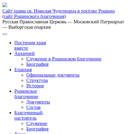
Сайт храма св. Николая Чудотворца в посёлке Рощино
(сайт Рощинского благочиния)
Русская Православная Церковь
— Московский Патриархат
— Выборгская епархия
Построим храм
вместе
Архиерей
Служение в Рощинском благочинии
Биография
Епархия
Официальные документы
Структура
История
Рощинское
благочиние
Документы
Состав
Благочинный,
настоятель
Служение
Биография