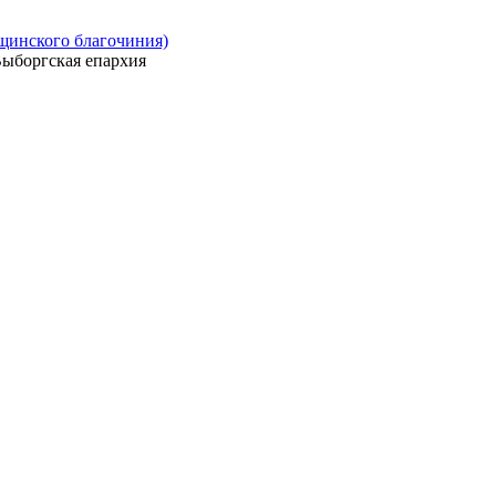
ощинского благочиния)
ыборгская епархия