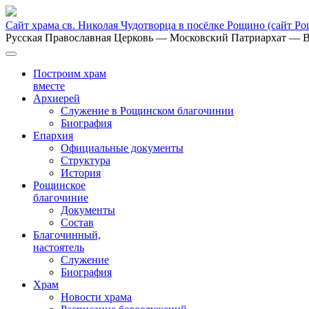
Сайт храма св. Николая Чудотворца в посёлке Рощино
(сайт Р
Русская Православная Церковь
— Московский Патриархат
— В
Построим храм
вместе
Архиерей
Служение в Рощинском благочинии
Биография
Епархия
Официальные документы
Структура
История
Рощинское
благочиние
Документы
Состав
Благочинный,
настоятель
Служение
Биография
Храм
Новости храма