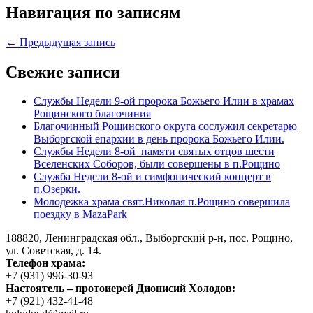
Навигация по записям
← Предыдущая запись
Свежие записи
Службы Недели 9-ой пророка Божьего Илии в храмах
Рощинского благочиния
Благочинный Рощинского округа сослужил секретарю
Выборгской епархии в день пророка Божьего Илии.
Службы Недели 8-ой памяти святых отцов шести
Вселенских Соборов, были совершены в п.Рощино
Служба Недели 8-ой и симфонический концерт в
п.Озерки.
Молодежка храма свят.Николая п.Рощино совершила
поездку в MazaPark
188820, Ленинградская обл., Выборгский
р-н,
пос. Рощино,
ул. Советская, д. 14.
Телефон храма:
+7 (931) 996-30-93
Настоятель – протоиерей Дионисий Холодов:
+7 (921) 432-41-48