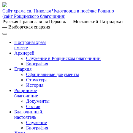
Сайт храма св. Николая Чудотворца в посёлке Рощино
(сайт Рощинского благочиния)
Русская Православная Церковь
— Московский Патриархат
— Выборгская епархия
Построим храм
вместе
Архиерей
Служение в Рощинском благочинии
Биография
Епархия
Официальные документы
Структура
История
Рощинское
благочиние
Документы
Состав
Благочинный,
настоятель
Служение
Биография