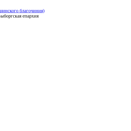
ощинского благочиния)
ыборгская епархия