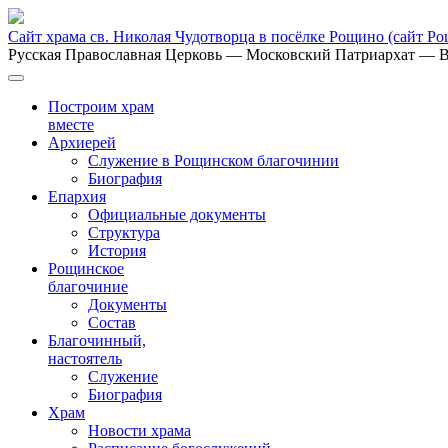
Сайт храма св. Николая Чудотворца в посёлке Рощино
(сайт Р
Русская Православная Церковь
— Московский Патриархат
— В
Построим храм
вместе
Архиерей
Служение в Рощинском благочинии
Биография
Епархия
Официальные документы
Структура
История
Рощинское
благочиние
Документы
Состав
Благочинный,
настоятель
Служение
Биография
Храм
Новости храма