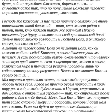
бунт, война; осуждаем ближнего, боремся с ним… и
случается даже так, что по попущению Божьему человека
морально распинают, унижают, злословят.
Господь же каждому из нас через притчу о самарянине вновь
напоминает: твой ближний — тот, кто живет рядом с
тобой, тот, кто наделен таким же разумом! Нужно
помогать друг другу, исполняя так свой христианский долг!
Только тогда можно возлюбить и Господа Бога, и ближнего
своего, как самого себя…
А любит ли человек себя? Если он не любит Бога, как он
может любить себя? Конечно, о своем благополучии мы
печемся. А если посмотреть вглубь, оказывается, что человек
зачастую пребывает в неком эгоцентризме, живет в своем
замкнутом мире и пытается решать проблемы лишь по
собственному малому разумению. Человек исключает Бога из
своего бытия…
Мы научимся правильно жить, только когда пропустим
любовь через себя. Когда не просто будем приходить в храм
пару раз в год, а когда будем жить в Церкви, стремиться в
дом Божий с открытым сердцем — так, как стремимся после
рабочего дня к себе домой. Здесь Сам Бог… Здесь мы получаем
тот заряд духовной энергии и бодрости, который дает нам
силы жить. Если мы будем не просто соглядатаями, а
участниками Божественной службы, причастниками