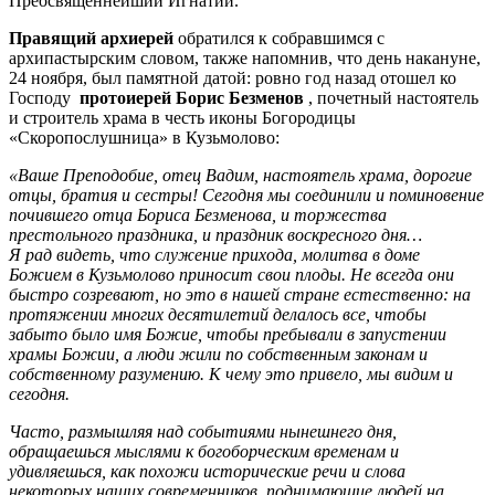
Преосвященнейший Игнатий.
Правящий архиерей
обратился к собравшимся с
архипастырским словом, также напомнив, что день накануне,
24 ноября, был памятной датой: ровно год назад отошел ко
Господу
протоиерей Борис Безменов
, почетный настоятель
и строитель храма в честь иконы Богородицы
«Скоропослушница» в Кузьмолово:
«Ваше Преподобие, отец Вадим, настоятель храма, дорогие
отцы, братия и сестры! Сегодня мы соединили и поминовение
почившего отца Бориса Безменова, и торжества
престольного праздника, и праздник воскресного дня…
Я рад видеть, что служение прихода, молитва в доме
Божием в Кузьмолово приносит свои плоды. Не всегда они
быстро созревают, но это в нашей стране естественно: на
протяжении многих десятилетий делалось все, чтобы
забыто было имя Божие, чтобы пребывали в запустении
храмы Божии, а люди жили по собственным законам и
собственному разумению. К чему это привело, мы видим и
сегодня.
Часто, размышляя над событиями нынешнего дня,
обращаешься мыслями к богоборческим временам и
удивляешься, как похожи исторические речи и слова
некоторых наших современников, поднимающие людей на