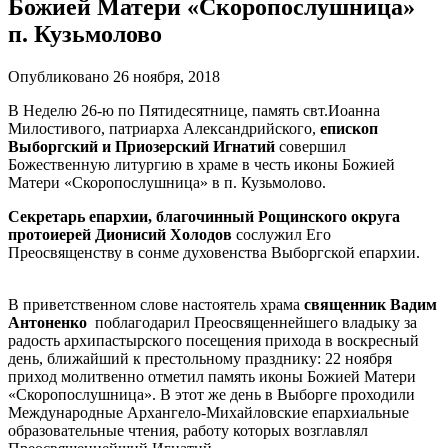
Божией Матери «Скоропослушница»
п. Кузьмолово
Опубликовано 26 ноября, 2018
В Неделю 26-ю по Пятидесятнице, память свт.Иоанна
Милостивого, патриарха Александрийского,
епископ
Выборгский и Приозерский Игнатий
совершил
Божественную литургию в храме в честь иконы Божией
Матери «Скоропослушница» в п. Кузьмолово.
Секретарь епархии, благочинный Рощинского округа
протоиерей Дионисий Холодов
сослужил Его
Преосвященству в сонме духовенства Выборгской епархии.
В приветственном слове настоятель храма
священник Вадим
Антоненко
поблагодарил Преосвященнейшего владыку за
радость архипастырского посещения прихода в воскресный
день, ближайший к престольному празднику: 22 ноября
приход молитвенно отметил память иконы Божией Матери
«Скоропослушница». В этот же день в Выборге проходили
Международные Архангело-Михайловские епархиальные
образовательные чтения, работу которых возглавлял