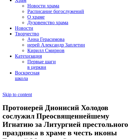
Храм
Новости храма
Расписание богослужений
О храме
Духовенство храма
Новости
Творчество
Анна Герасимова
иерей Александр Заплетин
Кирилл Смирнов
Катехизация
Первые шаги
в церкви
Воскресная
школа
Skip to content
Протоиерей Дионисий Холодов
сослужил Преосвященнейшему
Игнатию за Литургией престольного
праздника в храме в честь иконы