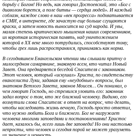
борьбу с Богом! Но ведь, как говорил Достоевский, это «Бог с
диаволом борется, а поле битвы — сердца людей». И каждый
соблазн, каждое слово в наш «век прогресса» подхватывается
в СМИ, в интернете, где зачастую еще больше сгущаются
краски, а затем новость выносится на суд народа. И увы,
малая степень критического мышления наших современников,
их короткая историческая память, над уничтожением
которой в ХХ веке много потрудились, способствуют тому,
чтобы грех лишь распространялся, принимаясь как норма.
В сегодняшнем Евангельском чтении мы слышали притчу о
милосердном самарянине, знакомую всем, кто читал Новый
Завет. Она предваряется беседой Спасителя с законником.
Этот человек, который «искушал» Христа, по свидетельству
евангелиста Луки, задавая ему «неудобные» вопросы, был
знатоком Ветхого Завета, законов Моисея… Он понимал, о
чем говорит Господь, но стремился уловить его: законник
задал вопрос о том, кто же ближний человеку. Видимо, его
возмутили слова Спасителя: в ответ на вопрос, что делать,
чтобы наследовать жизнь вечную, Господь просто ответил,
что нужно любить Бога и ближнего. Бог не нагружает
человека многими заповедями и постановлениями! Христос
дает, казалось бы, всего лишь две заповеди! Но они настолько
непросты, что человек и сегодня порой не может уразуметь
их значение и ценность.