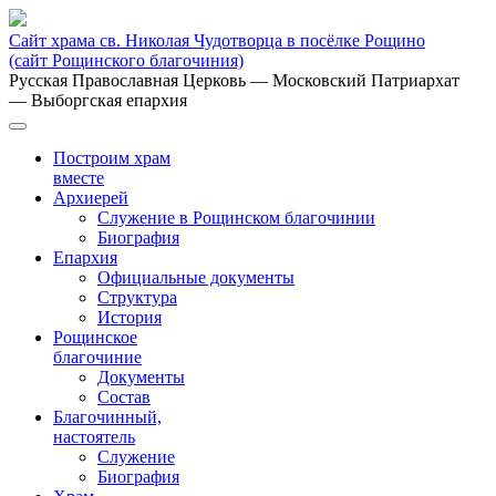
Сайт храма св. Николая Чудотворца в посёлке Рощино
(сайт Рощинского благочиния)
Русская Православная Церковь
— Московский Патриархат
— Выборгская епархия
Построим храм
вместе
Архиерей
Служение в Рощинском благочинии
Биография
Епархия
Официальные документы
Структура
История
Рощинское
благочиние
Документы
Состав
Благочинный,
настоятель
Служение
Биография