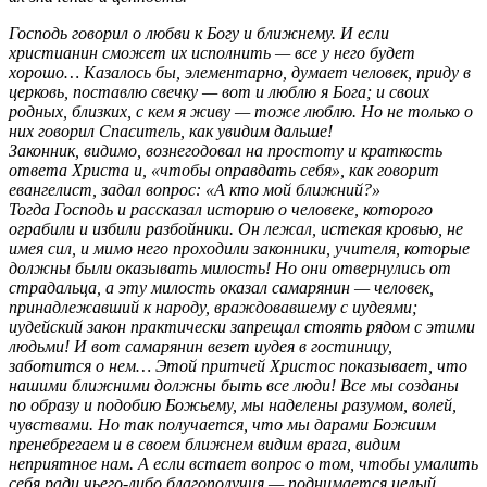
Господь говорил о любви к Богу и ближнему. И если
христианин сможет их исполнить — все у него будет
хорошо… Казалось бы, элементарно, думает человек, приду в
церковь, поставлю свечку — вот и люблю я Бога; и своих
родных, близких, с кем я живу — тоже люблю. Но не только о
них говорил Спаситель, как увидим дальше!
Законник, видимо, вознегодовал на простоту и краткость
ответа Христа и, «чтобы оправдать себя», как говорит
евангелист, задал вопрос: «А кто мой ближний?»
Тогда Господь и рассказал историю о человеке, которого
ограбили и избили разбойники. Он лежал, истекая кровью, не
имея сил, и мимо него проходили законники, учителя, которые
должны были оказывать милость! Но они отвернулись от
страдальца, а эту милость оказал самарянин — человек,
принадлежавший к народу, враждовавшему с иудеями;
иудейский закон практически запрещал стоять рядом с этими
людьми! И вот самарянин везет иудея в гостиницу,
заботится о нем… Этой притчей Христос показывает, что
нашими ближними должны быть все люди! Все мы созданы
по образу и подобию Божьему, мы наделены разумом, волей,
чувствами. Но так получается, что мы дарами Божиим
пренебрегаем и в своем ближнем видим врага, видим
неприятное нам. А если встает вопрос о том, чтобы умалить
себя ради чьего-либо благополучия — поднимается целый