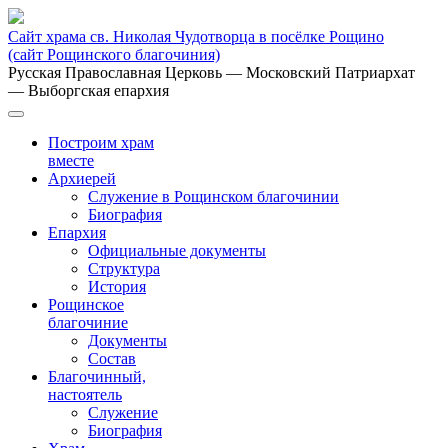
Сайт храма св. Николая Чудотворца в посёлке Рощино
(сайт Рощинского благочиния)
Русская Православная Церковь
— Московский Патриархат
— Выборгская епархия
Построим храм
вместе
Архиерей
Служение в Рощинском благочинии
Биография
Епархия
Официальные документы
Структура
История
Рощинское
благочиние
Документы
Состав
Благочинный,
настоятель
Служение
Биография