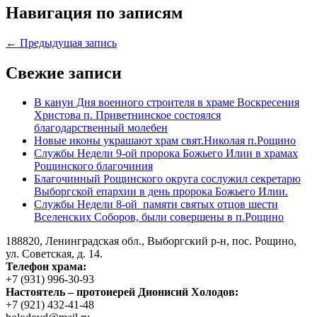
Навигация по записям
← Предыдущая запись
Свежие записи
В канун Дня военного строителя в храме Воскресения
Христова п. Приветнинское состоялся
благодарственный молебен
Новые иконы украшают храм свят.Николая п.Рощино
Службы Недели 9-ой пророка Божьего Илии в храмах
Рощинского благочиния
Благочинный Рощинского округа сослужил секретарю
Выборгской епархии в день пророка Божьего Илии.
Службы Недели 8-ой памяти святых отцов шести
Вселенских Соборов, были совершены в п.Рощино
188820, Ленинградская обл., Выборгский
р-н,
пос. Рощино,
ул. Советская, д. 14.
Телефон храма:
+7 (931) 996-30-93
Настоятель – протоиерей Дионисий Холодов:
+7 (921) 432-41-48