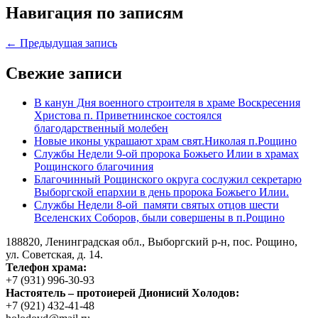
Навигация по записям
← Предыдущая запись
Свежие записи
В канун Дня военного строителя в храме Воскресения
Христова п. Приветнинское состоялся
благодарственный молебен
Новые иконы украшают храм свят.Николая п.Рощино
Службы Недели 9-ой пророка Божьего Илии в храмах
Рощинского благочиния
Благочинный Рощинского округа сослужил секретарю
Выборгской епархии в день пророка Божьего Илии.
Службы Недели 8-ой памяти святых отцов шести
Вселенских Соборов, были совершены в п.Рощино
188820, Ленинградская обл., Выборгский
р-н,
пос. Рощино,
ул. Советская, д. 14.
Телефон храма:
+7 (931) 996-30-93
Настоятель – протоиерей Дионисий Холодов:
+7 (921) 432-41-48