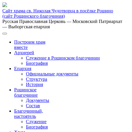
Сайт храма св. Николая Чудотворца в посёлке Рощино
(сайт Рощинского благочиния)
Русская Православная Церковь
— Московский Патриархат
— Выборгская епархия
Построим храм
вместе
Архиерей
Служение в Рощинском благочинии
Биография
Епархия
Официальные документы
Структура
История
Рощинское
благочиние
Документы
Состав
Благочинный,
настоятель
Служение
Биография