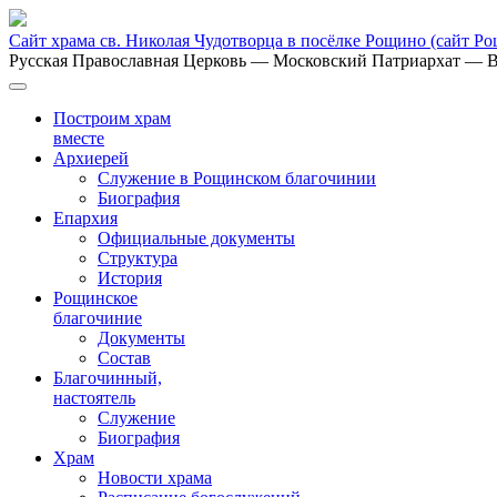
Сайт храма св. Николая Чудотворца в посёлке Рощино
(сайт Р
Русская Православная Церковь
— Московский Патриархат
— В
Построим храм
вместе
Архиерей
Служение в Рощинском благочинии
Биография
Епархия
Официальные документы
Структура
История
Рощинское
благочиние
Документы
Состав
Благочинный,
настоятель
Служение
Биография
Храм
Новости храма