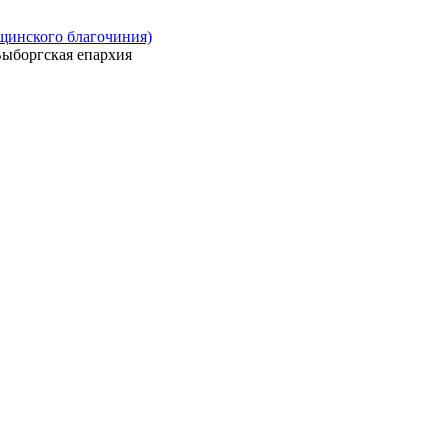
ощинского благочиния)
ыборгская епархия