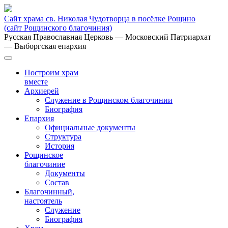
Сайт храма св. Николая Чудотворца в посёлке Рощино
(сайт Рощинского благочиния)
Русская Православная Церковь
— Московский Патриархат
— Выборгская епархия
Построим храм
вместе
Архиерей
Служение в Рощинском благочинии
Биография
Епархия
Официальные документы
Структура
История
Рощинское
благочиние
Документы
Состав
Благочинный,
настоятель
Служение
Биография