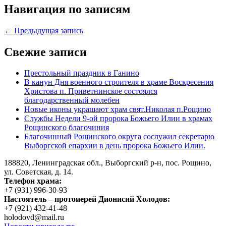
Навигация по записям
← Предыдущая запись
Свежие записи
Престольный праздник в Ганино
В канун Дня военного строителя в храме Воскресения
Христова п. Приветнинское состоялся
благодарственный молебен
Новые иконы украшают храм свят.Николая п.Рощино
Службы Недели 9-ой пророка Божьего Илии в храмах
Рощинского благочиния
Благочинный Рощинского округа сослужил секретарю
Выборгской епархии в день пророка Божьего Илии.
188820, Ленинградская обл., Выборгский
р-н,
пос. Рощино,
ул. Советская, д. 14.
Телефон храма:
+7 (931) 996-30-93
Настоятель – протоиерей Дионисий Холодов:
+7 (921) 432-41-48
holodovd@mail.ru