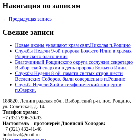
Навигация по записям
← Предыдущая запись
Свежие записи
Новые иконы украшают храм свят.Николая п.Рощино
Службы Недели 9-ой пророка Божьего Илии в храмах
Рощинского благочиния
Благочинный Рощинского округа сослужил секретарю
Выборгской епархии в день пророка Божьего Илии.
Службы Недели 8-ой памяти святых отцов шести
Вселенских Соборов, были совершены в п.Рощино
Служба Недели 8-ой и симфонический концерт в
п.Озерки.
188820, Ленинградская обл., Выборгский
р-н,
пос. Рощино,
ул. Советская, д. 14.
Телефон храма:
+7 (931) 996-30-93
Настоятель – протоиерей Дионисий Холодов:
+7 (921) 432-41-48
holodovd@mail.ru