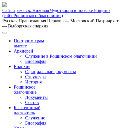
Сайт храма св. Николая Чудотворца в посёлке Рощино
(сайт Рощинского благочиния)
Русская Православная Церковь
— Московский Патриархат
— Выборгская епархия
Построим храм
вместе
Архиерей
Служение в Рощинском благочинии
Биография
Епархия
Официальные документы
Структура
История
Рощинское
благочиние
Документы
Состав
Благочинный,
настоятель
Служение
Биография