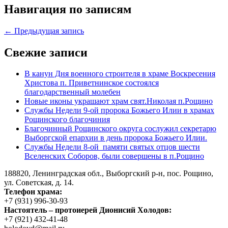
Навигация по записям
← Предыдущая запись
Свежие записи
В канун Дня военного строителя в храме Воскресения
Христова п. Приветнинское состоялся
благодарственный молебен
Новые иконы украшают храм свят.Николая п.Рощино
Службы Недели 9-ой пророка Божьего Илии в храмах
Рощинского благочиния
Благочинный Рощинского округа сослужил секретарю
Выборгской епархии в день пророка Божьего Илии.
Службы Недели 8-ой памяти святых отцов шести
Вселенских Соборов, были совершены в п.Рощино
188820, Ленинградская обл., Выборгский
р-н,
пос. Рощино,
ул. Советская, д. 14.
Телефон храма:
+7 (931) 996-30-93
Настоятель – протоиерей Дионисий Холодов:
+7 (921) 432-41-48