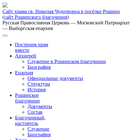
Сайт храма св. Николая Чудотворца в посёлке Рощино
(сайт Рощинского благочиния)
Русская Православная Церковь
— Московский Патриархат
— Выборгская епархия
Построим храм
вместе
Архиерей
Служение в Рощинском благочинии
Биография
Епархия
Официальные документы
Структура
История
Рощинское
благочиние
Документы
Состав
Благочинный,
настоятель
Служение
Биография