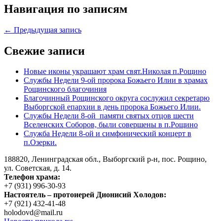
Навигация по записям
← Предыдущая запись
Свежие записи
Новые иконы украшают храм свят.Николая п.Рощино
Службы Недели 9-ой пророка Божьего Илии в храмах
Рощинского благочиния
Благочинный Рощинского округа сослужил секретарю
Выборгской епархии в день пророка Божьего Илии.
Службы Недели 8-ой памяти святых отцов шести
Вселенских Соборов, были совершены в п.Рощино
Служба Недели 8-ой и симфонический концерт в
п.Озерки.
188820, Ленинградская обл., Выборгский
р-н,
пос. Рощино,
ул. Советская, д. 14.
Телефон храма:
+7 (931) 996-30-93
Настоятель – протоиерей Дионисий Холодов:
+7 (921) 432-41-48
holodovd@mail.ru