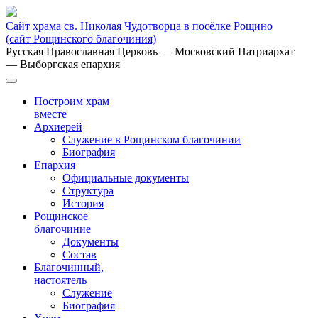
Сайт храма св. Николая Чудотворца в посёлке Рощино
(сайт Рощинского благочиния)
Русская Православная Церковь
— Московский Патриархат
— Выборгская епархия
Построим храм
вместе
Архиерей
Служение в Рощинском благочинии
Биография
Епархия
Официальные документы
Структура
История
Рощинское
благочиние
Документы
Состав
Благочинный,
настоятель
Служение
Биография