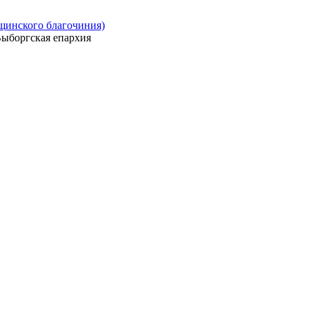
ощинского благочиния)
ыборгская епархия