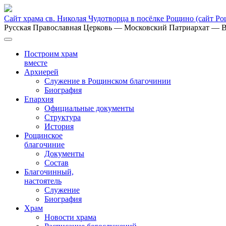
Сайт храма св. Николая Чудотворца в посёлке Рощино
(сайт Р
Русская Православная Церковь
— Московский Патриархат
— В
Построим храм
вместе
Архиерей
Служение в Рощинском благочинии
Биография
Епархия
Официальные документы
Структура
История
Рощинское
благочиние
Документы
Состав
Благочинный,
настоятель
Служение
Биография
Храм
Новости храма